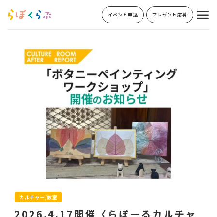
Skip
イベント申込
プレゼント応募
to
content
カルチャー/教室
2026.4.17開催〈らぽーるカルチャ