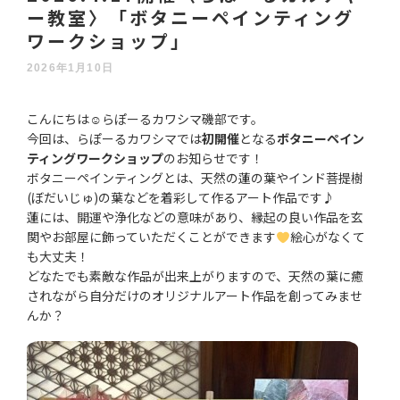
ー教室〉「ボタニーペインティング
ワークショップ」
2026年1月10日
こんにちは☺らぽーるカワシマ磯部です。
今回は、らぽーるカワシマでは
初開催
となる
ボタニーペイン
ティングワークショップ
のお知らせです！
ボタニーペインティングとは、天然の蓮の葉やインド菩提樹
(ぼだいじゅ)の葉などを着彩して作るアート作品です♪
蓮には、開運や浄化などの意味があり、縁起の良い作品を玄
関やお部屋に飾っていただくことができます
絵心がなくて
も大丈夫！
どなたでも素敵な作品が出来上がりますので、天然の葉に癒
されながら自分だけのオリジナルアート作品を創ってみませ
んか？