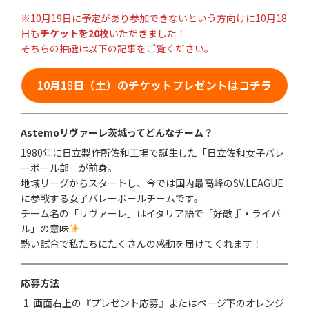
※10月19日に予定があり参加できないという方向けに10月18
日も
チケットを20枚
いただきました！
そちらの抽選は以下の記事をご覧ください。
10月1
8
日（土）のチケットプレゼントはコチラ
Astemoリヴァーレ茨城ってどんなチーム？
1980年に日立製作所佐和工場で誕生した「日立佐和女子バレ
ーボール部」が前身。
地域リーグからスタートし、今では国内最高峰のSV.LEAGUE
に参戦する女子バレーボールチームです。
チーム名の「リヴァーレ」はイタリア語で「好敵手・ライバ
ル」の意味
熱い試合で私たちにたくさんの感動を届けてくれます！
応募方法
画面右上の『プレゼント応募』またはページ下のオレンジ