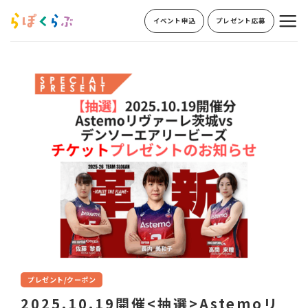
Skip
イベント申込
プレゼント応募
to
content
プレゼント/クーポン
2025.10.19開催<抽選>Astemoリ