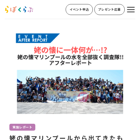
Skip
イベント申込
プレゼント応募
to
content
実施レポート
姥の懐マリンプールから出てきたも