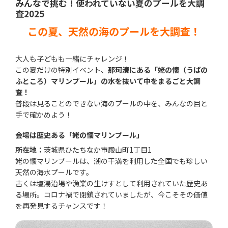
みんなで挑む！使われていない夏のプールを大調
査2025
この夏、天然の海のプールを大調査！
大人も子どもも一緒にチャレンジ！
この夏だけの特別イベント、
那珂湊にある「姥の懐（うばの
ふところ）マリンプール」の水を抜いて中をまるごと大調
査！
普段は見ることのできない海のプールの中を、みんなの目と
手で確かめよう！
会場は歴史ある「姥の懐マリンプール」
所在地：
茨城県ひたちなか市殿山町1丁目1
姥の懐マリンプールは、潮の干満を利用した全国でも珍しい
天然の海水プールです。
古くは塩湯治場や漁業の生けすとして利用されていた歴史あ
る場所。コロナ禍で閉鎖されていましたが、今こそその価値
を再発見するチャンスです！