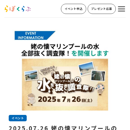
Skip
イベント申込
プレゼント応募
to
content
イベント
2025.07.26 姥の懐マリンプールの