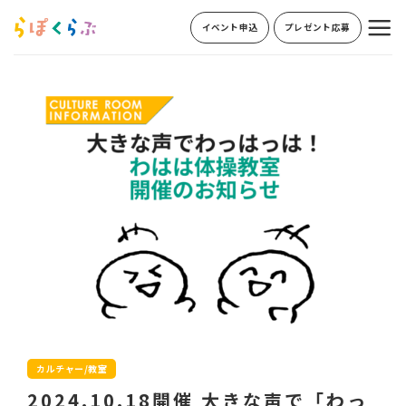
Skip
イベント申込
プレゼント応募
to
content
カルチャー/教室
2024.10.18開催 大きな声で「わっ