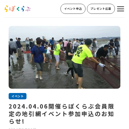
Skip
イベント申込
プレゼント応募
to
content
イベント
2024.04.06開催らぽくらぶ会員限
定の地引網イベント参加申込のお知
らせ!